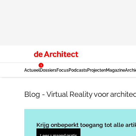
1
Actueel
Dossiers
Focus
Podcasts
Projecten
Magazine
Archi
Blog - Virtual Reality voor archite
Krijg onbeperkt toegang tot alle arti
Lees 1 maand gratis