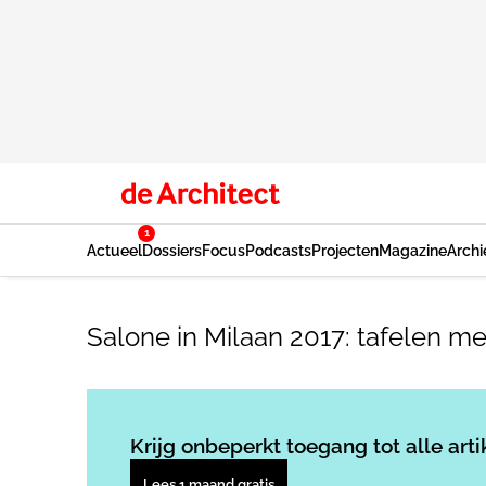
1
Actueel
Dossiers
Focus
Podcasts
Projecten
Magazine
Archi
Salone in Milaan 2017: tafelen m
Krijg onbeperkt toegang tot alle arti
Lees 1 maand gratis