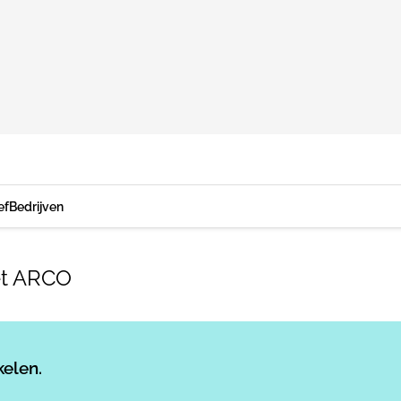
ef
Bedrijven
et ARCO
Log in
om dit artikel te lezen.
kelen.