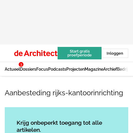
Start gratis
Inloggen
proefperiode
3
Actueel
Dossiers
Focus
Podcasts
Projecten
Magazine
Archief
Bedrijv
Aanbesteding rijks-kantoorinrichting
Log in
om dit artikel te lezen.
Krijg onbeperkt toegang tot alle
artikelen.