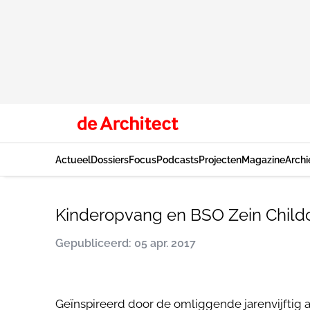
Actueel
Dossiers
Focus
Podcasts
Projecten
Magazine
Archi
Kinderopvang en BSO Zein Childc
Gepubliceerd: 05 apr. 2017
Geïnspireerd door de omliggende jarenvijftig a