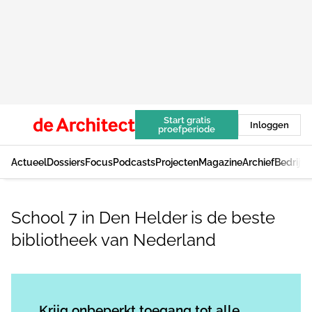
Start gratis
Inloggen
proefperiode
Actueel
Dossiers
Focus
Podcasts
Projecten
Magazine
Archief
Bedrijv
School 7 in Den Helder is de beste
bibliotheek van Nederland
Log in
om dit artikel te lezen.
Krijg onbeperkt toegang tot alle