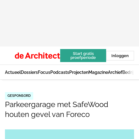
Start gratis
Inloggen
proefperiode
Actueel
Dossiers
Focus
Podcasts
Projecten
Magazine
Archief
Bedrijv
GESPONSORD
Parkeergarage met SafeWood
houten gevel van Foreco
Log in
om dit artikel te lezen.