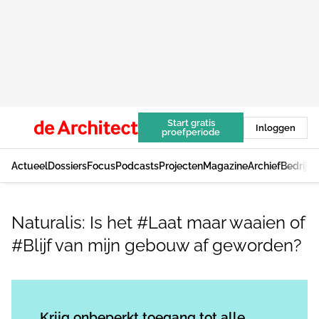
Start gratis
Inloggen
proefperiode
Actueel
Dossiers
Focus
Podcasts
Projecten
Magazine
Archief
Bedrijv
Naturalis: Is het #Laat maar waaien of
#Blijf van mijn gebouw af geworden?
Log in
om dit artikel te lezen.
Krijg onbeperkt toegang tot alle