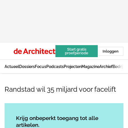
Start gratis
Inloggen
proefperiode
Actueel
Dossiers
Focus
Podcasts
Projecten
Magazine
Archief
Bedrijv
Randstad wil 35 miljard voor facelift
Log in
om dit artikel te lezen.
Krijg onbeperkt toegang tot alle
artikelen.