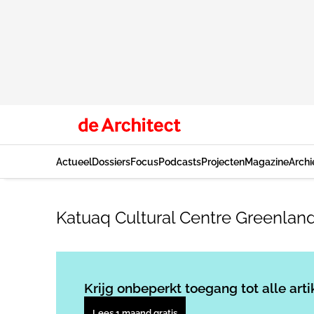
Actueel
Dossiers
Focus
Podcasts
Projecten
Magazine
Archi
Katuaq Cultural Centre Greenland
Krijg onbeperkt toegang tot alle arti
Lees 1 maand gratis