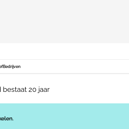
ef
Bedrijven
 bestaat 20 jaar
Log in
om dit artikel te lezen.
kelen.