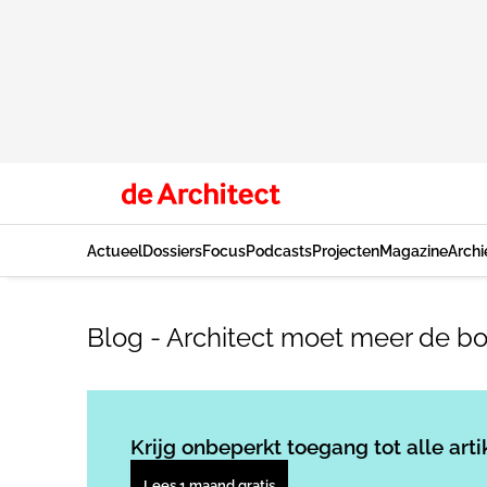
Actueel
Dossiers
Focus
Podcasts
Projecten
Magazine
Archi
Blog - Architect moet meer de b
Krijg onbeperkt toegang tot alle arti
Lees 1 maand gratis