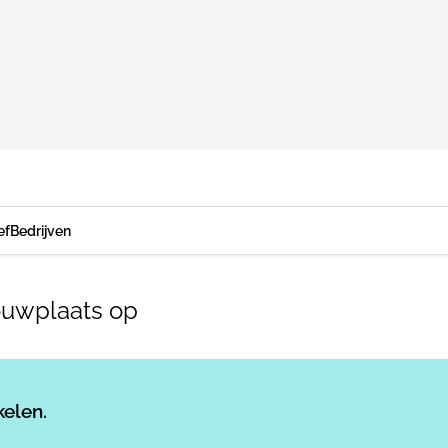
ef
Bedrijven
ouwplaats op
Log in
om dit artikel te lezen.
kelen.