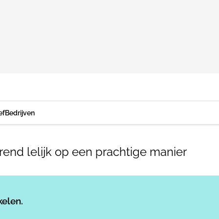
ef
Bedrijven
nerend lelijk op een prachtige manier
Log in
om dit artikel te lezen.
kelen.