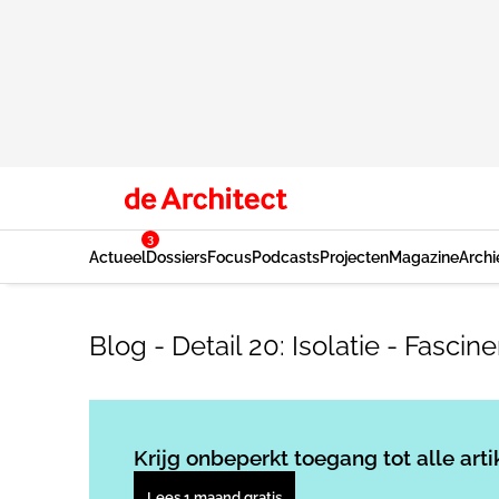
3
Actueel
Dossiers
Focus
Podcasts
Projecten
Magazine
Archi
Blog - Detail 20: Isolatie - Fasci
Krijg onbeperkt toegang tot alle arti
Lees 1 maand gratis