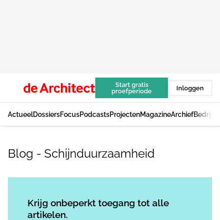
Start gratis
Inloggen
proefperiode
Actueel
Dossiers
Focus
Podcasts
Projecten
Magazine
Archief
Bedrijv
Blog - Schijnduurzaamheid
Log in
om dit artikel te lezen.
Krijg onbeperkt toegang tot alle
artikelen.