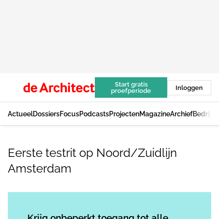
Start gratis
Inloggen
proefperiode
Actueel
Dossiers
Focus
Podcasts
Projecten
Magazine
Archief
Bedrijv
Eerste testrit op Noord/Zuidlijn
Amsterdam
Log in
om dit artikel te lezen.
Krijg onbeperkt toegang tot alle