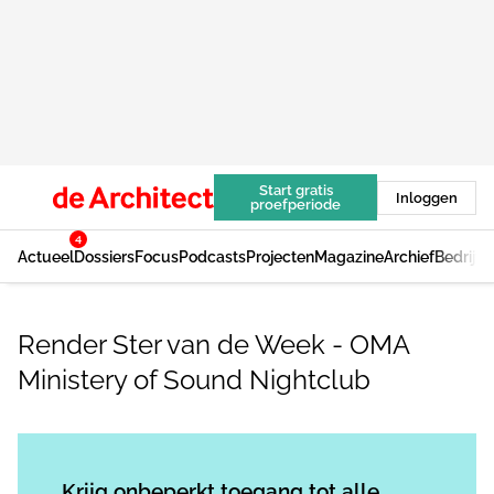
Start gratis
Inloggen
proefperiode
4
Actueel
Dossiers
Focus
Podcasts
Projecten
Magazine
Archief
Bedrijv
Render Ster van de Week - OMA
Ministery of Sound Nightclub
Log in
om dit artikel te lezen.
Krijg onbeperkt toegang tot alle