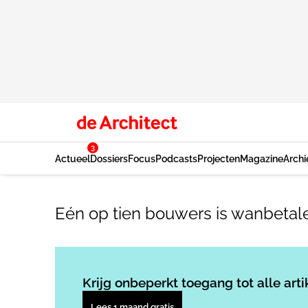
3
Actueel
Dossiers
Focus
Podcasts
Projecten
Magazine
Archi
Eén op tien bouwers is wanbetal
Krijg onbeperkt toegang tot alle arti
Lees 1 maand gratis