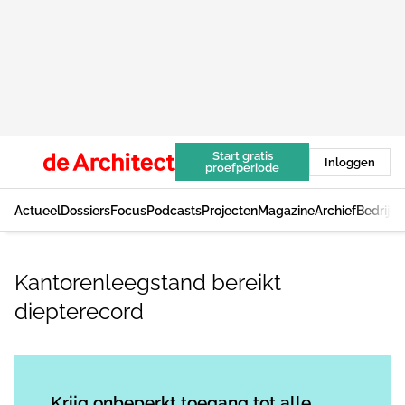
Start gratis
Inloggen
proefperiode
Actueel
Dossiers
Focus
Podcasts
Projecten
Magazine
Archief
Bedrijv
Kantorenleegstand bereikt
diepterecord
Log in
om dit artikel te lezen.
Krijg onbeperkt toegang tot alle