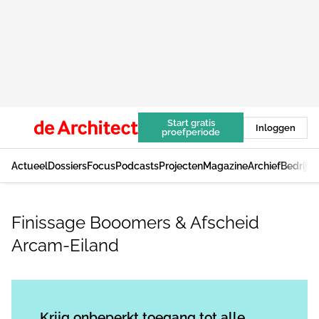
Start gratis
Inloggen
proefperiode
Actueel
Dossiers
Focus
Podcasts
Projecten
Magazine
Archief
Bedrijv
Finissage Booomers & Afscheid
Arcam-Eiland
Log in
om dit artikel te lezen.
Krijg onbeperkt toegang tot alle