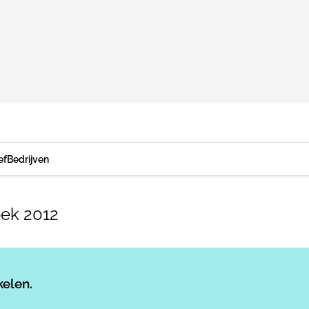
ef
Bedrijven
oek 2012
Log in
om dit artikel te lezen.
kelen.