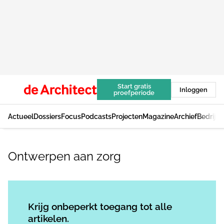
Start gratis
Inloggen
proefperiode
Actueel
Dossiers
Focus
Podcasts
Projecten
Magazine
Archief
Bedrijv
Ontwerpen aan zorg
Log in
om dit artikel te lezen.
Krijg onbeperkt toegang tot alle
artikelen.