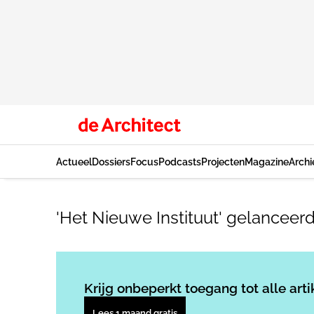
Actueel
Dossiers
Focus
Podcasts
Projecten
Magazine
Archi
'Het Nieuwe Instituut' gelanceer
Krijg onbeperkt toegang tot alle arti
Lees 1 maand gratis