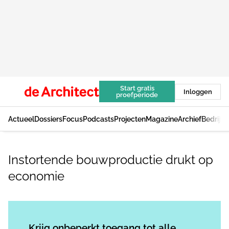
Start gratis
Inloggen
proefperiode
Actueel
Dossiers
Focus
Podcasts
Projecten
Magazine
Archief
Bedrijv
Instortende bouwproductie drukt op
economie
Log in
om dit artikel te lezen.
Krijg onbeperkt toegang tot alle