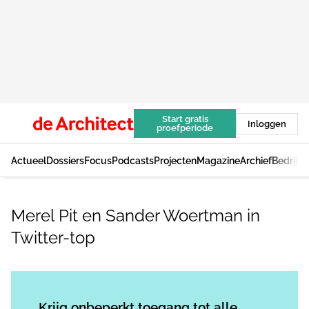
Start gratis
Inloggen
proefperiode
Actueel
Dossiers
Focus
Podcasts
Projecten
Magazine
Archief
Bedrijv
Merel Pit en Sander Woertman in
Twitter-top
Log in
om dit artikel te lezen.
Krijg onbeperkt toegang tot alle