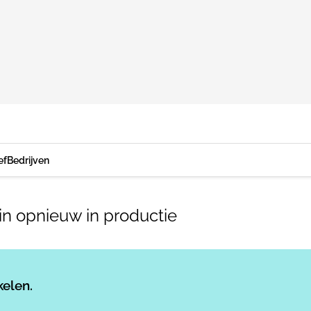
ef
Bedrijven
lin opnieuw in productie
Log in
om dit artikel te lezen.
kelen.