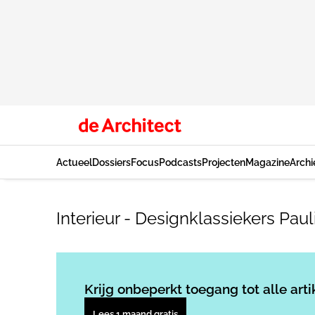
Actueel
Dossiers
Focus
Podcasts
Projecten
Magazine
Archi
Interieur - Designklassiekers Pau
Krijg onbeperkt toegang tot alle arti
Lees 1 maand gratis