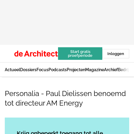
Start gratis
Inloggen
proefperiode
Actueel
Dossiers
Focus
Podcasts
Projecten
Magazine
Archief
Bedrijv
Personalia - Paul Dielissen benoemd
tot directeur AM Energy
Log in
om dit artikel te lezen.
Krijg onbeperkt toegang tot alle