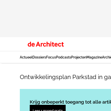
Actueel
Dossiers
Focus
Podcasts
Projecten
Magazine
Archi
Ontwikkelingsplan Parkstad in g
Krijg onbeperkt toegang tot alle arti
Lees 1 maand gratis