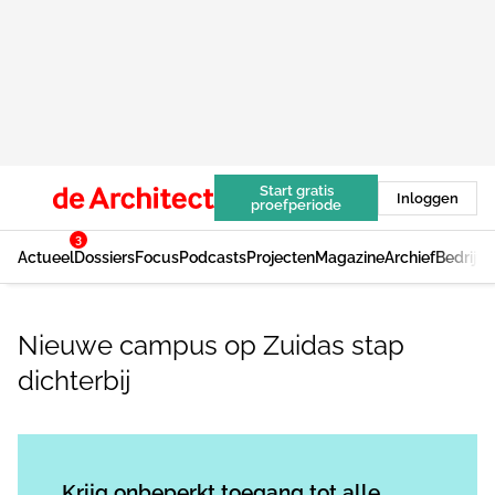
Start gratis
Inloggen
proefperiode
3
Actueel
Dossiers
Focus
Podcasts
Projecten
Magazine
Archief
Bedrijv
Nieuwe campus op Zuidas stap
dichterbij
Log in
om dit artikel te lezen.
Krijg onbeperkt toegang tot alle