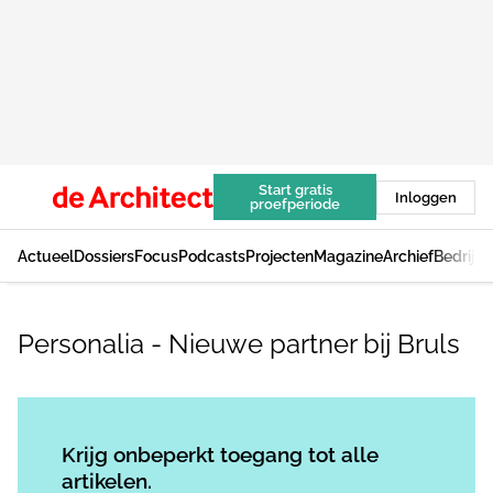
Start gratis
Inloggen
proefperiode
Actueel
Dossiers
Focus
Podcasts
Projecten
Magazine
Archief
Bedrijv
Personalia - Nieuwe partner bij Bruls
Log in
om dit artikel te lezen.
Krijg onbeperkt toegang tot alle
artikelen.