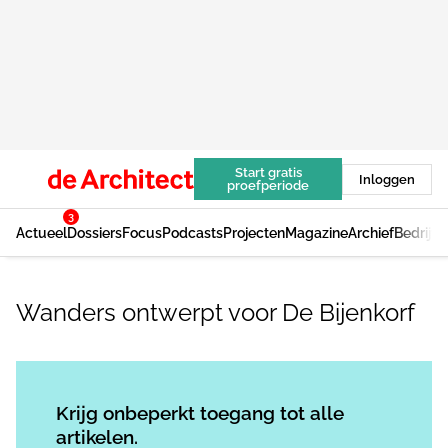
Start gratis
Inloggen
proefperiode
3
Actueel
Dossiers
Focus
Podcasts
Projecten
Magazine
Archief
Bedrijv
Wanders ontwerpt voor De Bijenkorf
Log in
om dit artikel te lezen.
Krijg onbeperkt toegang tot alle
artikelen.