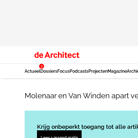
3
Actueel
Dossiers
Focus
Podcasts
Projecten
Magazine
Archi
Molenaar en Van Winden apart v
Krijg onbeperkt toegang tot alle arti
Lees 1 maand gratis