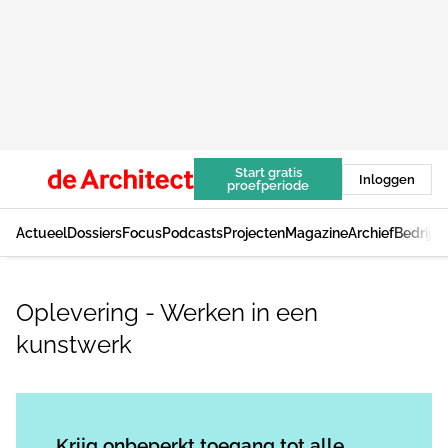
Start gratis
Inloggen
proefperiode
Actueel
Dossiers
Focus
Podcasts
Projecten
Magazine
Archief
Bedrijv
Oplevering - Werken in een
kunstwerk
Log in
om dit artikel te lezen.
Krijg onbeperkt toegang tot alle