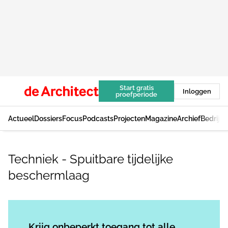
Start gratis
Inloggen
proefperiode
Actueel
Dossiers
Focus
Podcasts
Projecten
Magazine
Archief
Bedrijv
Techniek - Spuitbare tijdelijke
beschermlaag
Log in
om dit artikel te lezen.
Krijg onbeperkt toegang tot alle