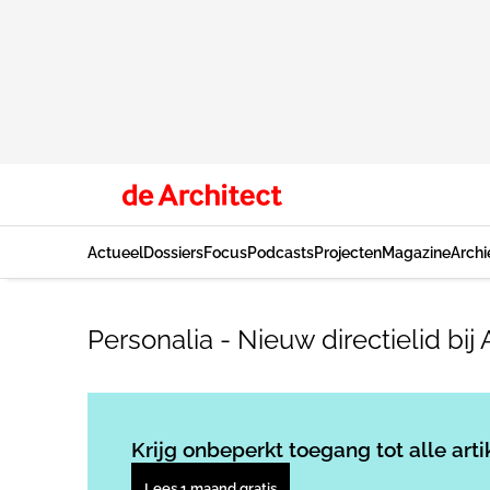
Actueel
Dossiers
Focus
Podcasts
Projecten
Magazine
Archi
Personalia - Nieuw directielid bij
Krijg onbeperkt toegang tot alle arti
Lees 1 maand gratis