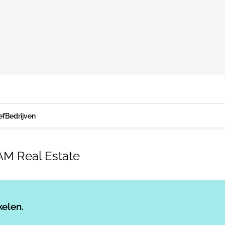
ef
Bedrijven
 AM Real Estate
Log in
om dit artikel te lezen.
kelen.