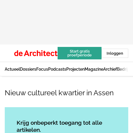
Start gratis
Inloggen
proefperiode
Actueel
Dossiers
Focus
Podcasts
Projecten
Magazine
Archief
Bedrijv
Nieuw cultureel kwartier in Assen
Log in
om dit artikel te lezen.
Krijg onbeperkt toegang tot alle
artikelen.