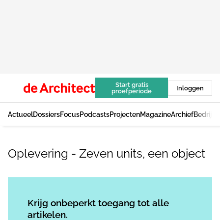
Start gratis
Inloggen
proefperiode
Actueel
Dossiers
Focus
Podcasts
Projecten
Magazine
Archief
Bedrijv
Oplevering - Zeven units, een object
Log in
om dit artikel te lezen.
Krijg onbeperkt toegang tot alle
artikelen.