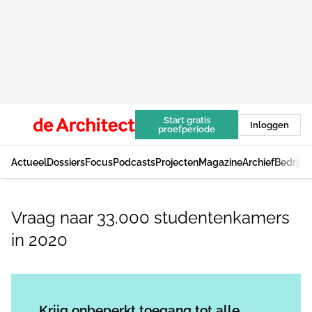
Start gratis
Inloggen
proefperiode
Actueel
Dossiers
Focus
Podcasts
Projecten
Magazine
Archief
Bedrijv
Vraag naar 33.000 studentenkamers
in 2020
Log in
om dit artikel te lezen.
Krijg onbeperkt toegang tot alle