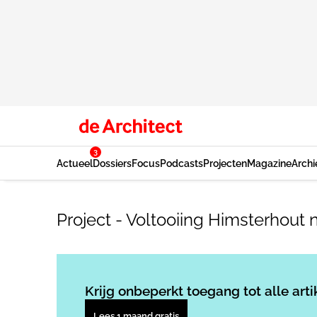
3
Actueel
Dossiers
Focus
Podcasts
Projecten
Magazine
Archi
Project - Voltooiing Himsterhout 
Krijg onbeperkt toegang tot alle arti
Lees 1 maand gratis