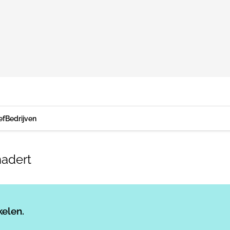
ef
Bedrijven
nadert
Log in
om dit artikel te lezen.
kelen.