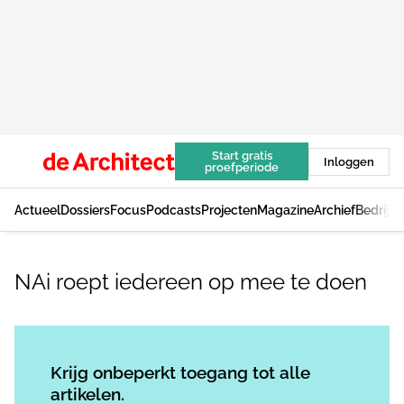
Start gratis
Inloggen
proefperiode
Actueel
Dossiers
Focus
Podcasts
Projecten
Magazine
Archief
Bedrijv
NAi roept iedereen op mee te doen
Log in
om dit artikel te lezen.
Krijg onbeperkt toegang tot alle
artikelen.