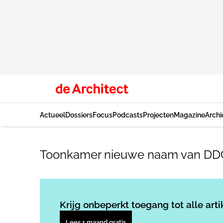
Actueel
Dossiers
Focus
Podcasts
Projecten
Magazine
Archi
Toonkamer nieuwe naam van DDC
Krijg onbeperkt toegang tot alle arti
Lees 1 maand gratis