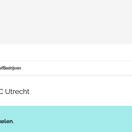
ef
Bedrijven
 Utrecht
Log in
om dit artikel te lezen.
kelen.