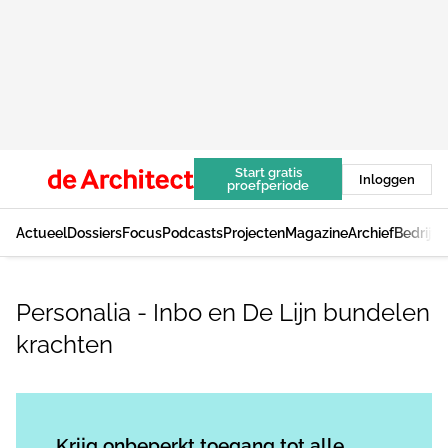
Start gratis
Inloggen
proefperiode
Actueel
Dossiers
Focus
Podcasts
Projecten
Magazine
Archief
Bedrijv
Personalia - Inbo en De Lijn bundelen
krachten
Log in
om dit artikel te lezen.
Krijg onbeperkt toegang tot alle