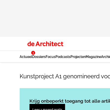
3
Actueel
Dossiers
Focus
Podcasts
Projecten
Magazine
Archi
Kunstproject A1 genomineerd vo
Krijg onbeperkt toegang tot alle arti
Lees 1 maand gratis