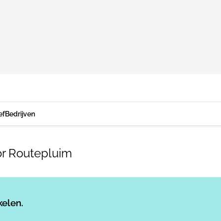
ef
Bedrijven
or Routepluim
Log in
om dit artikel te lezen.
kelen.