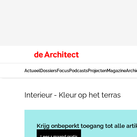
Actueel
Dossiers
Focus
Podcasts
Projecten
Magazine
Archi
Interieur - Kleur op het terras
Krijg onbeperkt toegang tot alle arti
Lees 1 maand gratis