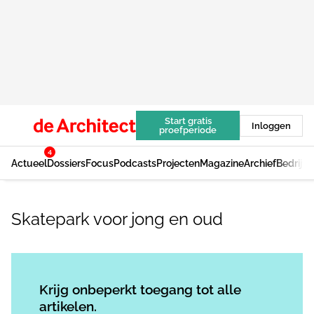
Start gratis
Inloggen
proefperiode
4
Actueel
Dossiers
Focus
Podcasts
Projecten
Magazine
Archief
Bedrijv
Skatepark voor jong en oud
Log in
om dit artikel te lezen.
Krijg onbeperkt toegang tot alle
artikelen.