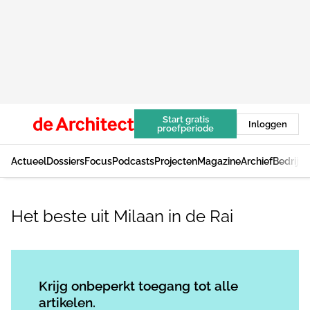
Start gratis
Inloggen
proefperiode
Actueel
Dossiers
Focus
Podcasts
Projecten
Magazine
Archief
Bedrijv
Het beste uit Milaan in de Rai
Log in
om dit artikel te lezen.
Krijg onbeperkt toegang tot alle
artikelen.