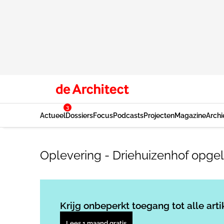
3
Actueel
Dossiers
Focus
Podcasts
Projecten
Magazine
Archi
Oplevering - Driehuizenhof opge
Krijg onbeperkt toegang tot alle arti
Lees 1 maand gratis