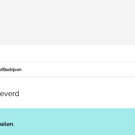
ef
Bedrijven
leverd
Log in
om dit artikel te lezen.
kelen.