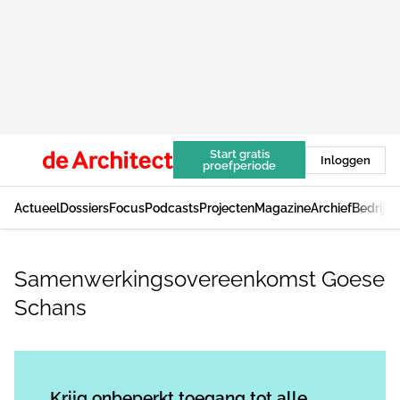
Start gratis
Inloggen
proefperiode
Actueel
Dossiers
Focus
Podcasts
Projecten
Magazine
Archief
Bedrijv
Samenwerkingsovereenkomst Goese
Schans
Log in
om dit artikel te lezen.
Krijg onbeperkt toegang tot alle