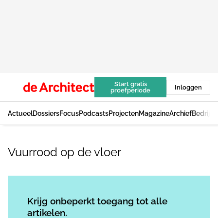
Start gratis
Inloggen
proefperiode
Actueel
Dossiers
Focus
Podcasts
Projecten
Magazine
Archief
Bedrijv
Vuurrood op de vloer
Log in
om dit artikel te lezen.
Krijg onbeperkt toegang tot alle
artikelen.