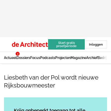
Start gratis
Inloggen
proefperiode
3
Actueel
Dossiers
Focus
Podcasts
Projecten
Magazine
Archief
Bedrijv
Liesbeth van der Pol wordt nieuwe
Rijksbouwmeester
Log in
om dit artikel te lezen.
Krijg onbeperkt toegang tot alle