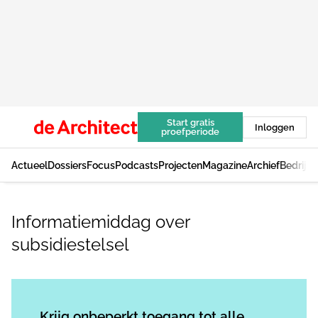
Start gratis
Inloggen
proefperiode
Actueel
Dossiers
Focus
Podcasts
Projecten
Magazine
Archief
Bedrijv
Informatiemiddag over
subsidiestelsel
Log in
om dit artikel te lezen.
Krijg onbeperkt toegang tot alle