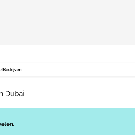
ef
Bedrijven
in Dubai
Log in
om dit artikel te lezen.
kelen.