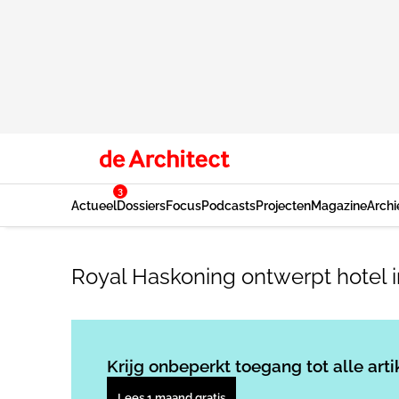
3
Actueel
Dossiers
Focus
Podcasts
Projecten
Magazine
Archi
Royal Haskoning ontwerpt hotel 
Krijg onbeperkt toegang tot alle arti
Lees 1 maand gratis