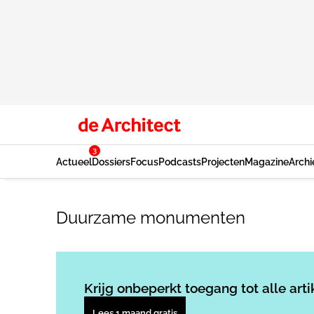
3
Actueel
Dossiers
Focus
Podcasts
Projecten
Magazine
Archi
Duurzame monumenten
Krijg onbeperkt toegang tot alle arti
Lees 1 maand gratis